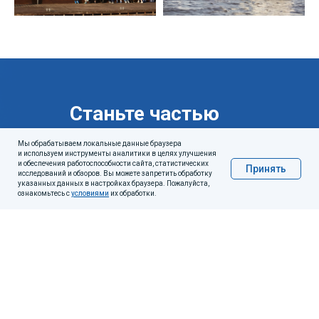
Станьте частью
команды.
Мы обрабатываем локальные данные браузера
и используем инструменты аналитики в целях улучшения
Оставьте отклик на
и обеспечения работоспособности сайта, статистических
Принять
исследований и обзоров. Вы можете запретить обработку
вакансию
указанных данных в настройках браузера. Пожалуйста,
ознакомьтесь с
условиями
их обработки.
+7