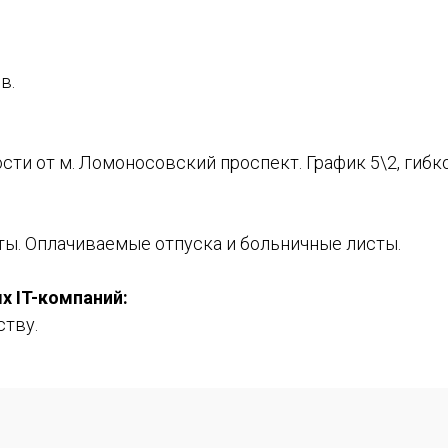
в.
и от м. Ломоносовский проспект. График 5\2, гибко
ты. Оплачиваемые отпуска и больничные листы.
 IT-компаний:
тву.