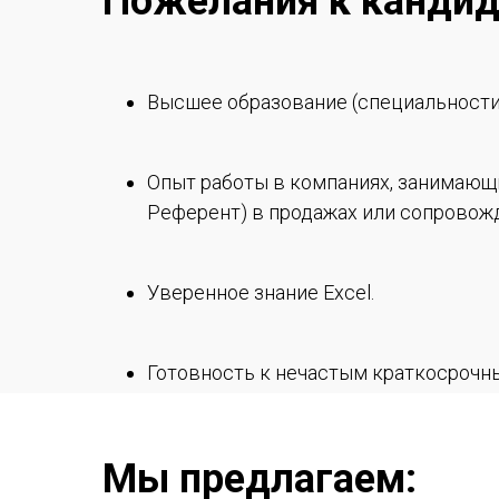
Пожелания к кандид
Высшее образование (специальности
Опыт работы в компаниях, занимающи
Референт) в продажах или сопровож
Уверенное знание Excel.
Готовность к нечастым краткосрочны
Развитые коммуникативные навыки. 
Мы предлагаем:
Самостоятельность.