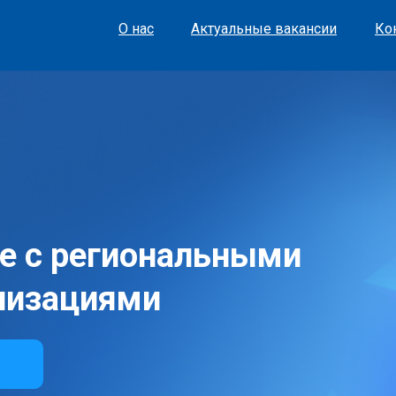
О нас
Актуальные вакансии
Ко
е с региональными
низациями