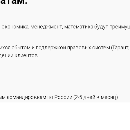
атам:
 экономика, менеджмент, математика будут преиму
хся сбытом и поддержкой правовых систем (Гарант, 
дении клиентов.
м командировкам по России (2-5 дней в месяц).
Умение вести деловые переговоры. Аналитический с