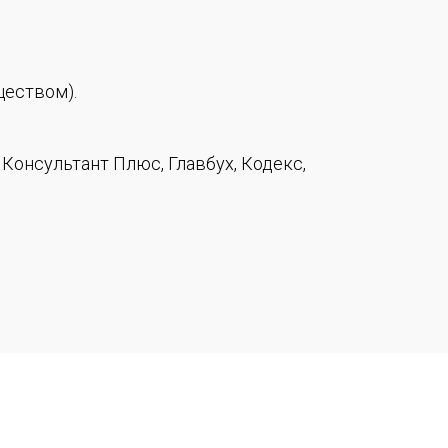
ществом).
Консультант Плюс, Главбух, Кодекс,
клад ума. Активность.