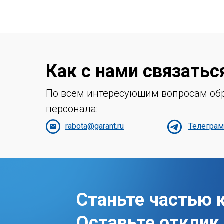
Как с нами связатьс
По всем интересующим вопросам обр
персонала:
rabota@garant.ru
Телегра
Станьте частью 
Оставьте отклик