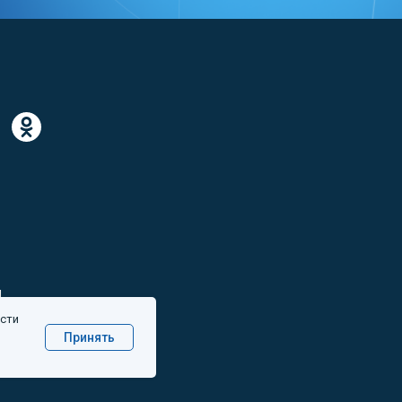
и
ости
персональных данных
Принять