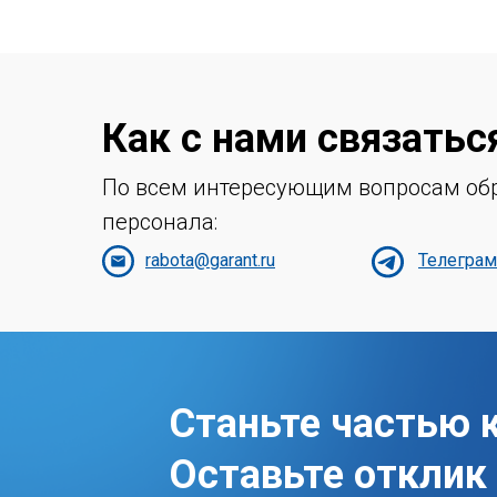
Как с нами связатьс
По всем интересующим вопросам обр
персонала:
rabota@garant.ru
Телегра
Станьте частью 
Оставьте отклик