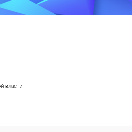
й власти.
инии.